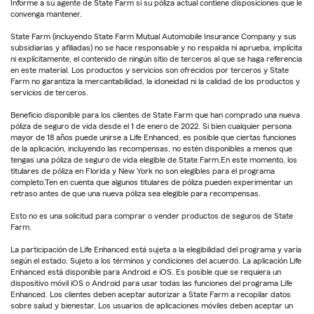
Informe a su agente de State Farm si su póliza actual contiene disposiciones que le
convenga mantener.
State Farm (incluyendo State Farm Mutual Automobile Insurance Company y sus
subsidiarias y afiliadas) no se hace responsable y no respalda ni aprueba, implícita
ni explícitamente, el contenido de ningún sitio de terceros al que se haga referencia
en este material. Los productos y servicios son ofrecidos por terceros y State
Farm no garantiza la mercantabilidad, la idoneidad ni la calidad de los productos y
servicios de terceros.
Beneficio disponible para los clientes de State Farm que han comprado una nueva
póliza de seguro de vida desde el 1 de enero de 2022. Si bien cualquier persona
mayor de 18 años puede unirse a Life Enhanced, es posible que ciertas funciones
de la aplicación, incluyendo las recompensas, no estén disponibles a menos que
tengas una póliza de seguro de vida elegible de State Farm.En este momento, los
titulares de póliza en Florida y New York no son elegibles para el programa
completo.Ten en cuenta que algunos titulares de póliza pueden experimentar un
retraso antes de que una nueva póliza sea elegible para recompensas.
Esto no es una solicitud para comprar o vender productos de seguros de State
Farm.
La participación de Life Enhanced está sujeta a la elegibilidad del programa y varía
según el estado. Sujeto a los términos y condiciones del acuerdo. La aplicación Life
Enhanced está disponible para Android e iOS. Es posible que se requiera un
dispositivo móvil iOS o Android para usar todas las funciones del programa Life
Enhanced. Los clientes deben aceptar autorizar a State Farm a recopilar datos
sobre salud y bienestar. Los usuarios de aplicaciones móviles deben aceptar un