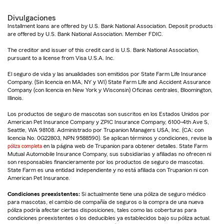
Divulgaciones
Installment loans are offered by U.S. Bank National Association. Deposit products
are offered by U.S. Bank National Association. Member FDIC.
The creditor and issuer of this credit card is U.S. Bank National Association,
pursuant to a license from Visa U.S.A. Inc.
El seguro de vida y las anualidades son emitidos por State Farm Life Insurance
Company. (Sin licencia en MA, NY y WI) State Farm Life and Accident Assurance
Company (con licencia en New York y Wisconsin) Oficinas centrales, Bloomington,
Illinois.
Los productos de seguro de mascotas son suscritos en los Estados Unidos por
American Pet Insurance Company y ZPIC Insurance Company, 6100-4th Ave S,
Seattle, WA 98108. Administrado por Trupanion Managers USA, Inc. (CA: con
licencia No. 0G22803, NPN 9588590). Se aplican términos y condiciones, revise la
póliza completa
en la página web de Trupanion para obtener detalles. State Farm
Mutual Automobile Insurance Company, sus subsidiarias y afiliadas no ofrecen ni
son responsables financieramente por los productos de seguro de mascotas.
State Farm es una entidad independiente y no está afiliada con Trupanion ni con
American Pet Insurance.
Condiciones preexistentes:
Si actualmente tiene una póliza de seguro médico
para mascotas, el cambio de compañía de seguros o la compra de una nueva
póliza podría afectar ciertas disposiciones, tales como las coberturas para
condiciones preexistentes o los deducibles ya establecidos bajo su póliza actual.