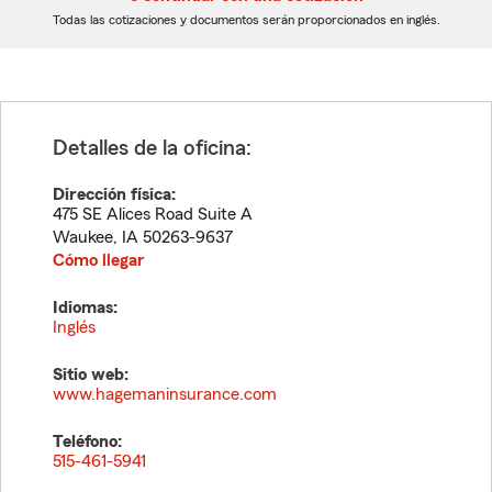
dígitos
dígitos
Todas las cotizaciones y documentos serán proporcionados en inglés.
Detalles de la oficina:
Dirección física:
475 SE Alices Road Suite A
Waukee
,
IA
50263-9637
Cómo llegar
Idiomas:
Inglés
Sitio web:
www.hagemaninsurance.com
Teléfono:
515-461-5941