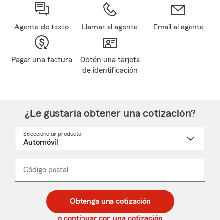
Agente de texto
Llamar al agente
Email al agente
Pagar una factura
Obtén una tarjeta
de identificación
¿Le gustaría obtener una cotización?
Seleccione un producto
Seleccione
un
nombre
de
producto
del
Código postal
Ingresa
Ingresa
_____
menú
un
un
desplegable
código
código
postal
postal
Obtenga una cotización
de
de
5
5
o continuar con una cotización