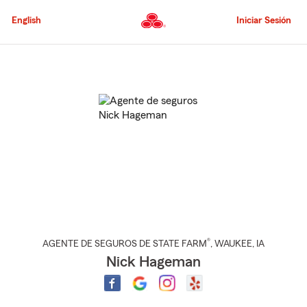
Pasar
al
English
Iniciar Sesión
contenido
principal
Comienzo
del
contenido
principal
®
AGENTE DE SEGUROS DE STATE FARM
,
WAUKEE
, IA
Nick Hageman